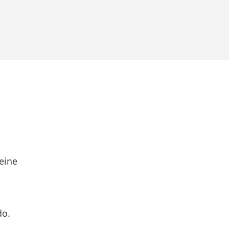
eine
do.