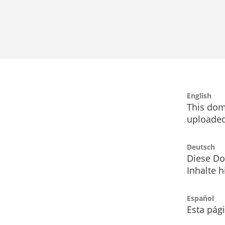
English
This dom
uploaded
Deutsch
Diese Do
Inhalte h
Español
Esta pág